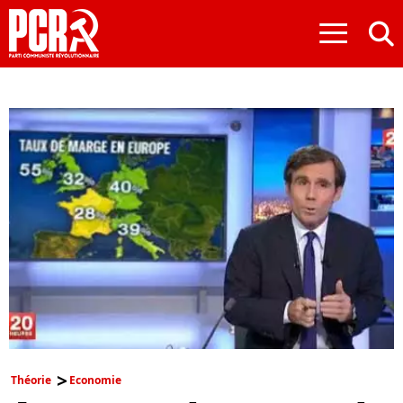
≡
Théorie
Economie