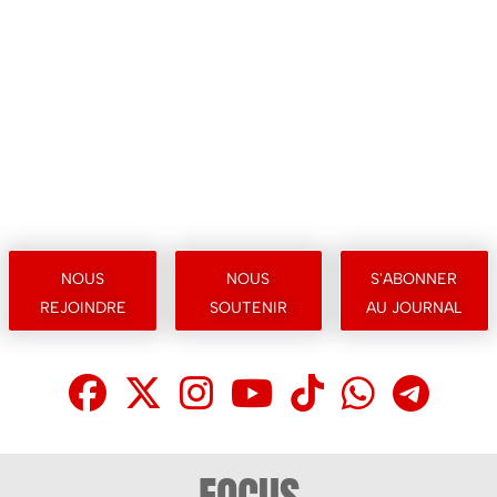
nous
nous
s'abonner
rejoindre
soutenir
au journal
facebook
X
Instagram
Youtube
Tik Tok
What
Te