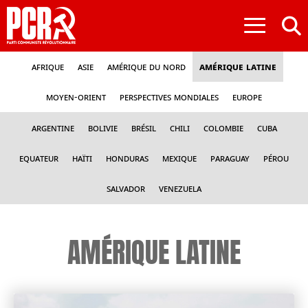
≡
Afrique
Asie
Amérique du nord
Amérique latine
Moyen-Orient
Perspectives mondiales
Europe
Argentine
Bolivie
Brésil
Chili
Colombie
Cuba
Equateur
Haïti
Honduras
Mexique
Paraguay
Pérou
Salvador
Venezuela
AMÉRIQUE LATINE