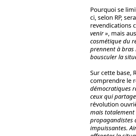
Pourquoi se limi
ci, selon RP, ser
revendications c
venir »
, mais au
cosmétique du r
prennent à bras 
bousculer la situ
Sur cette base, 
comprendre le r
démocratiques ra
ceux qui partage
révolution ouvri
mais totalement a
propagandistes à 
impuissantes. Ai
affronter la situ