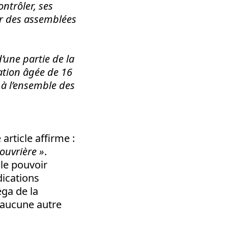
ontrôler, ses
ar des assemblées
’une partie de la
ation âgée de 16
 à l’ensemble des
rticle affirme :
 ouvrière »
.
 le pouvoir
dications
éga de la
 aucune autre