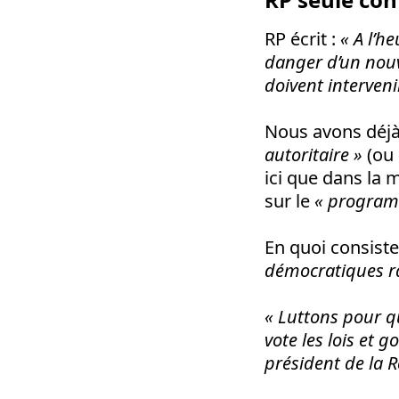
RP écrit :
« A l’h
danger d’un nouve
doivent interveni
Nous avons déj
autoritaire »
(ou
ici que dans la 
sur le
« programm
En quoi consiste
démocratiques ra
« Luttons pour qu
vote les lois et 
président de la 