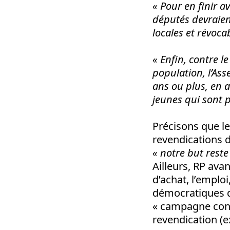
« Pour en finir av
députés devraien
locales et révoc
« Enfin, contre l
population, l’As
ans ou plus, en a
jeunes qui sont p
Précisons que l
revendications 
« notre but reste
Ailleurs, RP ava
d’achat, l’emplo
démocratiques qu
« campagne cont
revendication (ex