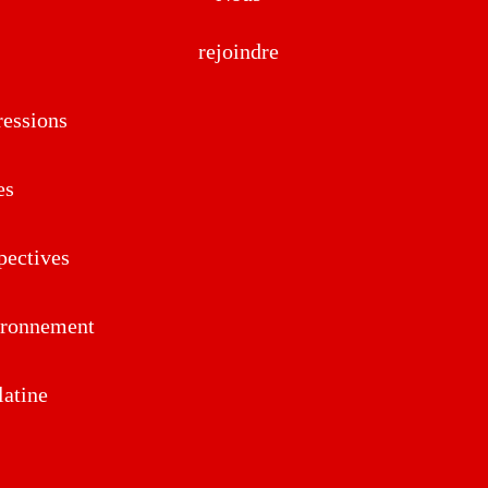
rejoindre
essions
es
pectives
ironnement
atine