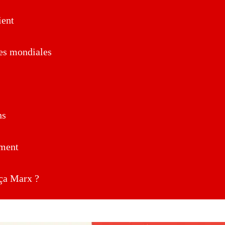
ent
es mondiales
ns
ment
a Marx ?