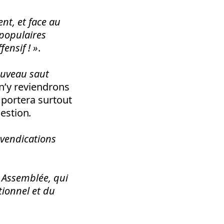
nt, et face au
 populaires
ensif ! »
.
ouveau saut
 n’y reviendrons
 portera surtout
estion
.
evendications
e Assemblée, qui
tionnel et du