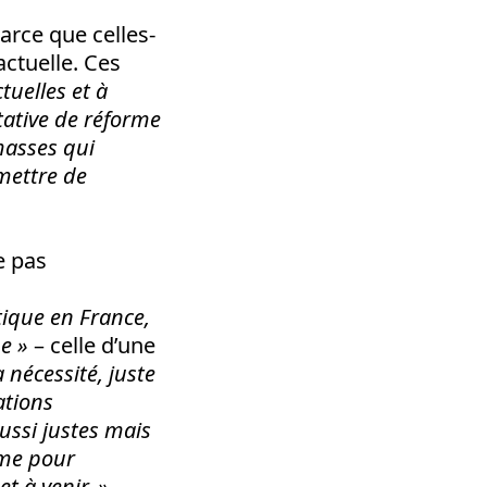
arce que celles-
actuelle. Ces
tuelles et à
tative de réforme
masses qui
mettre de
e pas
itique en France,
he »
– celle d’une
 nécessité, juste
ations
aussi justes mais
mme pour
t à venir. »