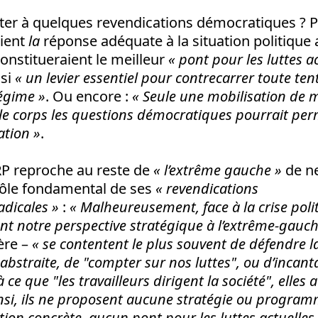
ter à quelques revendications démocratiques ? P
aient
la
réponse adéquate à la situation politique 
onstitueraient le meilleur
« pont pour les luttes ac
ssi
« un levier essentiel pour contrecarrer toute ten
égime »
. Ou encore :
« Seule une mobilisation de 
le corps les questions démocratiques pourrait per
ation »
.
RP reproche au reste de
« l’extrême gauche »
de n
ôle fondamental de ses
« revendications
dicales »
:
« Malheureusement,
face à la crise pol
nt notre perspective stratégique à l’extrême-gauc
ère –
«
se contentent le plus souvent de défendre la
bstraite, de "compter sur nos luttes", ou d’incant
ce que "les travailleurs dirigent la société", elles 
nsi, ils ne proposent aucune stratégie ou progra
ation concrète, aucun pont pour les luttes actuelles e