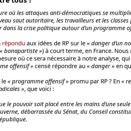
eure où les attaques anti-démocratiques se multiplie
au saut autoritaire, les travailleurs et les classes
r dans la crise politique autour d’un programme off
à
répondu
aux idées de RP sur le
« danger d’un n
« bonapartiste »
) à court terme, en France. Nous
mesure où ce sera nécessaire à notre analyse, qui
e offensif »
censé répondre au
« danger »
en qu
 le
« programme offensif »
promu par RP ? En
« r
dicales »
, que voici :
e le pouvoir soit placé entre les mains d’une seul
gouverne, débarrassée du Sénat, du Conseil constitu
République.