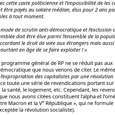
ec cette caste politicienne et l’impossibilité de les c
t être payés au salaire médian, élus pour 2 ans p
ables à tout moment.
e mode de scrutin anti-démocratique et l’exclusion d
semblée doit être élue parmi l’ensemble de la popul
ccordant le droit de vote aux étrangers mais aussi
ourtant en âge de se faire exploiter ! »
e programme général de RP ne se réduit pas aux
démocratique que nous venons de citer. Le même a
 l’expropriation des capitalistes par une révolution
nce toute une série de revendications portant sur
i, la santé, le logement, etc. Cependant, les reven
e nous avons citées constituent l’alpha et l’om
e
re Macron et la V
République », qui ne formule
ceptée la révolution socialiste).