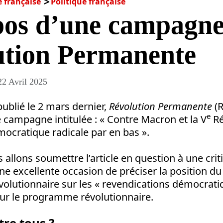
é française
Politique française
pos d’une campagne
ution Permanente
22 Avril 2025
ublié le 2 mars dernier,
Révolution Permanente
(R
e
campagne intitulée : « Contre Macron et la V
Ré
ocratique radicale par en bas ».
 allons soumettre l’article en question à une cri
une excellente occasion de préciser la position du
lutionnaire sur les « revendications démocratiq
ur le programme révolutionnaire.
tre tous ?