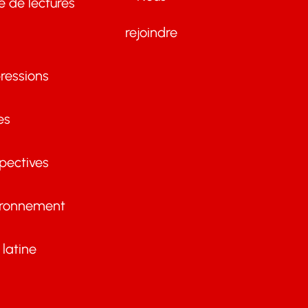
te de lectures
rejoindre
ressions
es
pectives
ironnement
latine