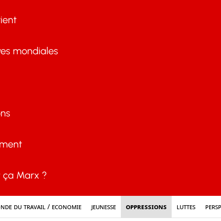
ient
ves mondiales
ons
ement
ça Marx ?
nde du travail / Economie
Jeunesse
Oppressions
Luttes
Persp