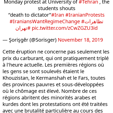
Monday protest at University of
#Tehran
, the
students shouts
‘’death to dictator’’
#Iran
#IranianProtests
#IraniansWantRegimeChange
#تظاهرات
#تهران
pic.twitter.com/zCwZGZU3id
— Şorişgêr (@Sorisger)
November 18, 2019
Cette éruption ne concerne pas seulement les
prix du carburant, qui ont pratiquement triplé
à l'heure actuelle. Les premières régions où
les gens se sont soulevés étaient le
Khouzistan, le Kermanshah et le Fars, toutes
des provinces pauvres et sous-développées
où le chômage est élevé. Nombre de ces
régions abritent des minorités arabes et
kurdes dont les protestations ont été traitées
avec une brutalité particulière au cours des