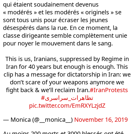
qui étaient soudainement devenus
« modérés » et les modérés « originels » se
sont tous unis pour écraser les jeunes
désespérés dans la rue. En ce moment, la
classe dirigeante semble complètement unie
pour noyer le mouvement dans le sang.
This is us, Iranians, suppressed by Regime in
Iran for 40 years but enough is enough. This
clip has a message for dictatorship in Iran: we
don’t scare of your weapons anymore we
fight back & we’ll reclaim Iran.
#IranProtests
#تظاهرات_سراسرى
pic.twitter.com/EmRXYLzjdZ
— Monica (@__monica__)
November 16, 2019
Au moins 200 morts et 3000 blessés ont été