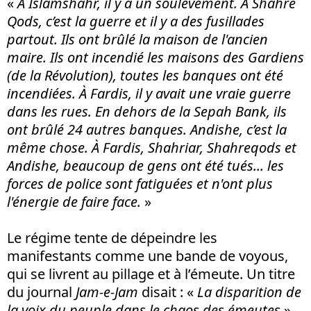
«
A Islamshahr, il y a un soulèvement. A Shahre
Qods, c’est la guerre et il y a des fusillades
partout. Ils ont brûlé la maison de l'ancien
maire. Ils ont incendié les maisons des Gardiens
(de la Révolution), toutes les banques ont été
incendiées. À Fardis, il y avait une vraie guerre
dans les rues. En dehors de la Sepah Bank, ils
ont brûlé 24 autres banques. Andishe, c’est la
même chose. À Fardis, Shahriar, Shahreqods et
Andishe, beaucoup de gens ont été tués... les
forces de police sont fatiguées et n'ont plus
l'énergie de faire face.
»
Le régime tente de dépeindre les
manifestants comme une bande de voyous,
qui se livrent au pillage et à l’émeute. Un titre
du journal
Jam-e-Jam
disait : «
La disparition de
la voix du peuple dans le chaos des émeutes
».