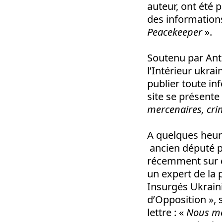
auteur, ont été 
des informations
Peacekeeper
».
Soutenu par Ant
l’Intérieur ukra
publier toute in
site se présent
mercenaires, cri
A quelques heures
ancien député p
récemment sur d
un expert de la 
Insurgés Ukraini
d’Opposition », 
lettre : «
Nous me