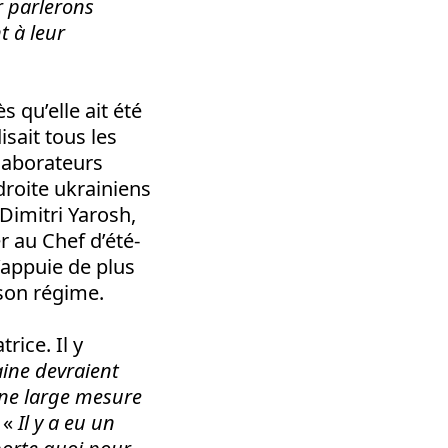
r parlerons
t à leur
 qu’elle ait été
sait tous les
laborateurs
roite ukrainiens
imitri Yarosh,
r au Chef d’été-
appuie de plus
 son régime.
rice. Il y
raine devraient
 une large mesure
: «
Il y a eu un