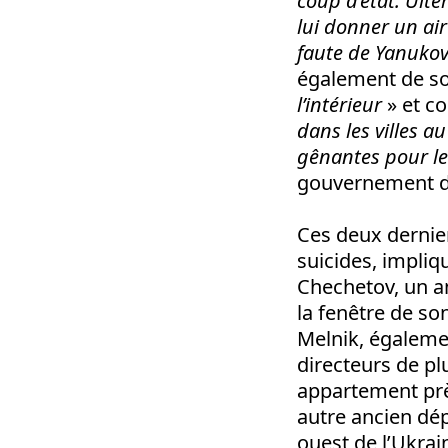
coup d’état. Ultér
lui donner un air
faute de Yanukov
également de s
l’intérieur
» et c
dans les villes a
gênantes pour les
gouvernement de
Ces deux dernie
suicides, impliqu
Chechetov, un an
la fenêtre de so
Melnik, égaleme
directeurs de pl
appartement prè
autre ancien dép
ouest de l’Ukrai