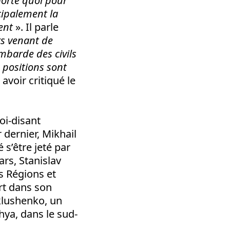
mporte quoi pour
ncipalement la
ent
». Il parle
rs venant de
barde des civils
s positions sont
voir critiqué le
oi-disant
 dernier, Mikhail
 s’être jeté par
rs, Stanislav
s Régions et
rt dans son
klushenko, un
hya, dans le sud-