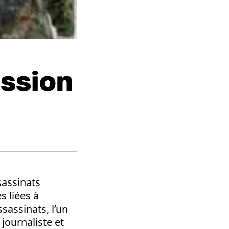
ession
sassinats
s liées à
sassinats, l’un
journaliste et