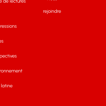
te de lectures
rejoindre
ressions
es
pectives
ironnement
latine