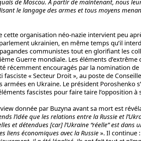
laquais de Moscou. A partir de maintenant, nous leu
lisant le langage des armes et tous moyens menan
e cette organisation néo-nazie intervient peu après
 parlement ukrainien, en même temps qu’il interdi
pagandes communistes tout en glorifiant les col
xième Guerre mondiale. Les éléments d’extrême d
té récemment encouragés par la nomination de D
i fasciste « Secteur Droit », au poste de Conseille
s armées en Ukraine. Le président Poroshenko s’
éléments fascistes pour faire taire l’opposition à
rview donnée par Buzyna avant sa mort est révélat
ends l’idée que les relations entre la Russie et l’Uk
elles et détendues [car] l’Ukraine “réelle” est dans
s liens économiques avec la Russie
». Il continue 