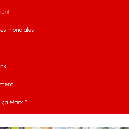
ient
ves mondiales
ons
ement
ça Marx ?