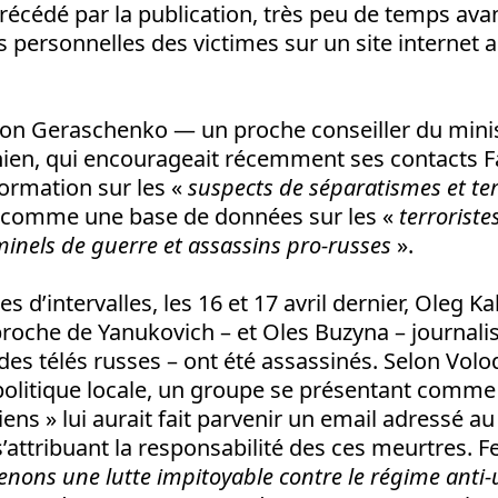
précédé par la publication, très peu de temps ava
 personnelles des victimes sur un site internet 
on Geraschenko — un proche conseiller du mini
inien, qui encourageait récemment ses contacts 
formation sur les «
suspects de séparatismes et te
e comme une base de données sur les «
terroriste
minels de guerre et assassins pro-russes
».
 d’intervalles, les 16 et 17 avril dernier, Oleg K
roche de Yanukovich – et Oles Buzyna – journalis
es télés russes – ont été assassinés. Selon Vol
politique locale, un groupe se présentant comme
ens » lui aurait fait parvenir un email adressé au
s’attribuant la responsabilité des ces meurtres. F
nons une lutte impitoyable contre le régime anti-