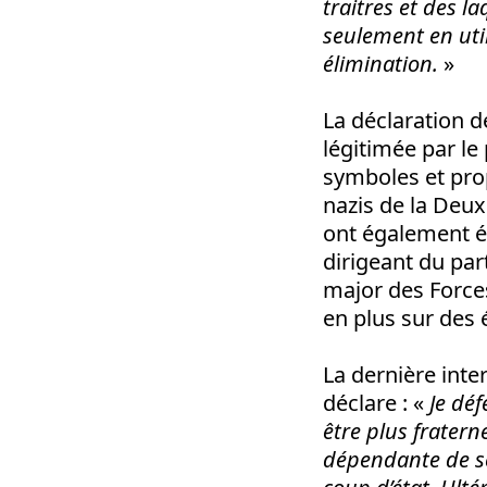
traitres et des 
seulement en uti
élimination.
»
La déclaration d
légitimée par le
symboles et pro
nazis de la Deu
ont également é
dirigeant du part
major des Force
en plus sur des 
La dernière inte
déclare : «
Je déf
être plus fratern
dépendante de se