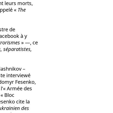
nt leurs morts,
appelé «
The
stre de
Facebook à y
rrorismes
» —, ce
s, séparatistes,
alashnikov –
te interviewé
odomyr Fesenko,
 l’« Armée des
 « Bloc
esenko cite la
ukrainien des