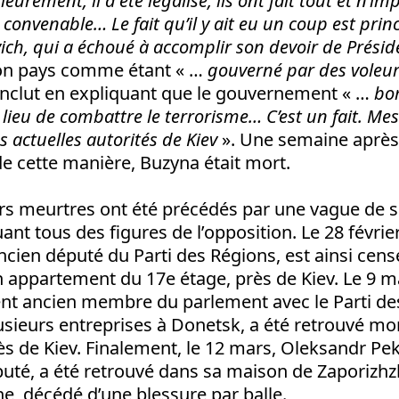
ieurement, il a été légalisé, ils ont fait tout et n’i
 convenable… Le fait qu’il y ait eu un coup est pri
ich, qui a échoué à accomplir son devoir de Présid
on pays comme étant « …
gouverné par des voleu
onclut en expliquant que le gouvernement « …
bom
u lieu de combattre le terrorisme…
C’est un fait. Me
 actuelles autorités de Kiev
». Une semaine après a
 cette manière, Buzyna était mort.
rs meurtres ont été précédés par une vague de s
ant tous des figures de l’opposition. Le 28 février
cien député du Parti des Régions, est ainsi censé
n appartement du 17e étage, près de Kiev. Le 9 ma
nt ancien membre du parlement avec le Parti de
usieurs entreprises à Donetsk, a été retrouvé mo
s de Kiev. Finalement, le 12 mars, Oleksandr Pe
uté, a été retrouvé dans sa maison de Zaporizhz
ne, décédé d’une blessure par balle.