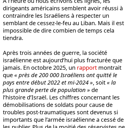
A l’heure où nous écrivons ces lignes, les
dirigeants américains semblent avoir réussi à
contraindre les Israéliens à respecter un
semblant de cessez-le-feu au Liban. Mais il est
impossible de dire combien de temps cela
tiendra.
Après trois années de guerre, la société
israélienne est aujourd’hui plus fracturée que
jamais. En octobre 2025, un
rapport
montrait
que
« près de 200 000 Israéliens ont quitté le
pays entre début 2022 et mi-2024 »
, soit
« la
plus grande perte de population »
de
l’histoire
d’Israël. Les chiffres concernant les
démobilisations de soldats pour cause de
troubles post-traumatiques sont devenus si
importants que l’armée israélienne a cessé de
les publier. Plus de la moitié des réservistes ne