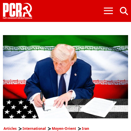
≡
Articles
International
Moyen-Orient
Iran