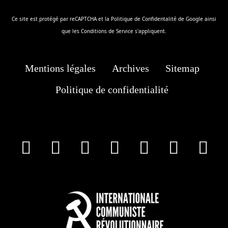
Ce site est protégé par reCAPTCHA et la
Politique de Confidentalité
de Google ainsi
que les
Conditions de Service
s'appliquent.
Mentions légales
Archives
Sitemap
Politique de confidentialité
facebook
X
Instagram
Youtube
Tik Tok
Wha
T