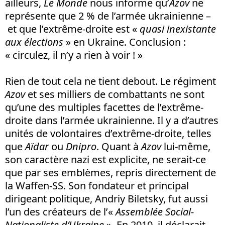
ailleurs,
Le Monde
nous informe qu’
Azov
ne
représente que 2 % de l’armée ukrainienne –
et que l’extrême-droite est «
quasi inexistante
aux élections
» en Ukraine. Conclusion :
« circulez, il n’y a rien à voir ! »
Rien de tout cela ne tient debout. Le régiment
Azov
et ses milliers de combattants ne sont
qu’une des multiples facettes de l’extrême-
droite dans l’armée ukrainienne. Il y a d’autres
unités de volontaires d’extrême-droite, telles
que
Aïdar
ou
Dnipro
. Quant à
Azov
lui-même,
son caractère nazi est explicite, ne serait-ce
que par ses emblèmes, repris directement de
la Waffen-SS. Son fondateur et principal
dirigeant politique, Andriy Biletsky, fut aussi
l’un des créateurs de l’«
Assemblée Social-
Nationaliste d’Ukraine
». En 2010, il déclarait