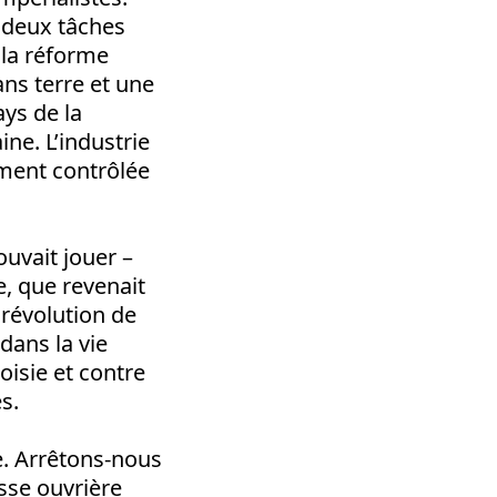
s deux tâches
 la réforme
ans terre et une
ays de la
ne. L’industrie
ement contrôlée
ouvait jouer –
e, que revenait
a révolution de
 dans la vie
isie et contre
s.
e. Arrêtons-nous
asse ouvrière