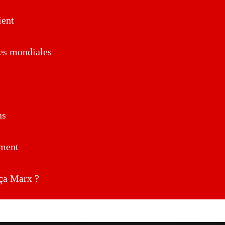
ent
es mondiales
ns
ment
a Marx ?