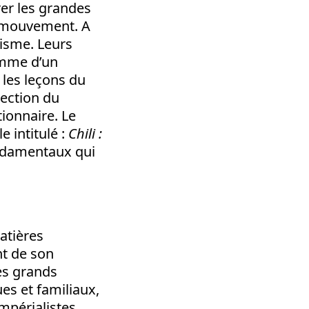
er les grandes
e mouvement. A
isme. Leurs
comme d’un
 les leçons du
rection du
ionnaire. Le
 intitulé :
Chili :
fondamentaux qui
matières
nt de son
les grands
es et familiaux,
mpérialistes.