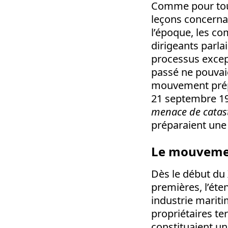
Comme pour tout
leçons concerna
l’époque, les c
dirigeants parla
processus except
passé ne pouvaie
mouvement prépar
21 septembre 197
menace de catas
préparaient une 
Le mouvemen
Dès le début du 
premières, l’éte
industrie mariti
propriétaires te
constituaient un