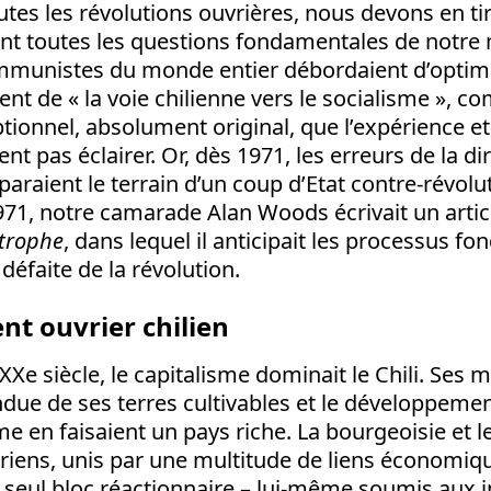
es les révolutions ouvrières, nous devons en tir
nt toutes les questions fondamentales de notr
ommunistes du monde entier débordaient d’optim
ient de « la voie chilienne vers le socialisme », 
ionnel, absolument original, que l’expérience et
nt pas éclairer. Or, dès 1971, les erreurs de la di
aient le terrain d’un coup d’Etat contre-révolut
1, notre camarade Alan Woods écrivait un article
trophe
, dans lequel il anticipait les processus 
défaite de la révolution.
t ouvrier chilien
XXe siècle, le capitalisme dominait le Chili. Ses 
ndue de ses terres cultivables et le développeme
me en faisaient un pays riche. La bourgeoisie et 
rriens, unis par une multitude de liens économiqu
 seul bloc réactionnaire – lui-même soumis aux i