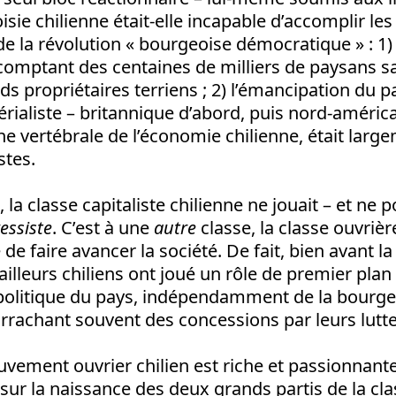
isie chilienne était-elle incapable d’accomplir le
 la révolution « bourgeoise démocratique » : 1)
 comptant des centaines de milliers de paysans s
s propriétaires terriens ; 2) l’émancipation du p
ialiste – britannique d’abord, puis nord-américai
ne vertébrale de l’économie chilienne, était larg
stes.
a classe capitaliste chilienne ne jouait – et ne p
essiste
. C’est à une
autre
classe, la classe ouvrièr
 de faire avancer la société. De fait, bien avant l
ailleurs chiliens ont joué un rôle de premier plan
olitique du pays, indépendamment de la bourgeo
arrachant souvent des concessions par leurs lutte
uvement ouvrier chilien est riche et passionnant
 sur la naissance des deux grands partis de la cl