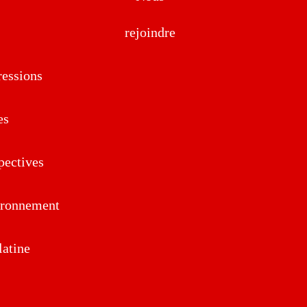
rejoindre
essions
es
pectives
ironnement
atine