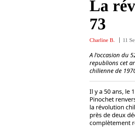
La rév
73
Charline B.
11 S
A
l'occasion du 5
republions cet ar
chilienne de 1970
Il y a 50 ans, l
Pinochet renver
la révolution ch
près de deux déc
complètement re