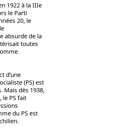
en 1922 à la IIIe
rs le Parti
nées 20, le
de
ne absurde de la
térisait toutes
 comme
ct d’une
cialiste (PS) est
. Mais dès 1938,
 le PS fait
essions
amme du PS est
chilien.