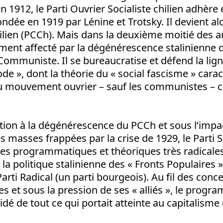
n 1912, le Parti Ouvrier Socialiste chilien adhère 
ndée en 1919 par Lénine et Trotsky. Il devient alo
ien (PCCh). Mais dans la deuxième moitié des an
ment affecté par la dégénérescence stalinienne 
 Communiste. Il se bureaucratise et défend la lig
de », dont la théorie du « social fascisme » carac
du mouvement ouvrier – sauf les communistes –
tion à la dégénérescence du PCCh et sous l’impa
s masses frappées par la crise de 1929, le Parti So
ses programmatiques et théoriques très radicales
la politique stalinienne des « Fronts Populaires »,
Parti Radical (un parti bourgeois). Au fil des conc
et sous la pression de ses « alliés », le progr
dé de tout ce qui portait atteinte au capitalisme 