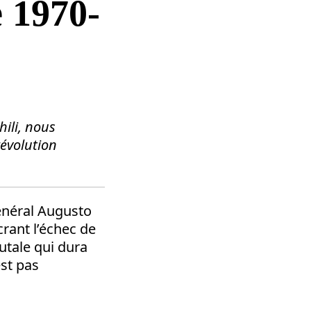
e 1970-
ili
, nous
révolution
général Augusto
rant l’échec de
utale qui dura
est pas