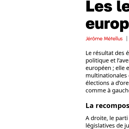
Les l
europ
Jérôme Métellus
Le résultat des 
politique et l’av
européen ; elle 
multinationales 
élections a d’ore
comme à gauch
La recomposi
A droite, le par
législatives de j