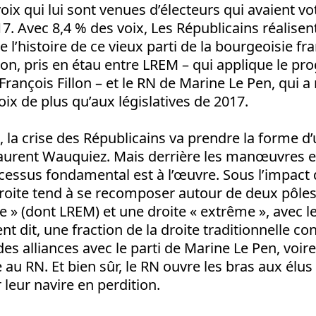
voix qui lui sont venues d’électeurs qui avaient v
17. Avec 8,4 % des voix, Les Républicains réalisent
l’histoire de ce vieux parti de la bourgeoisie fran
ion, pris en étau entre LREM – qui applique le 
ançois Fillon – et le RN de Marine Le Pen, qui a r
oix de plus qu’aux législatives de 2017.
 la crise des Républicains va prendre la forme d’
aurent Wauquiez. Mais derrière les manœuvres e
cessus fondamental est à l’œuvre. Sous l’impact d
droite tend à se recomposer autour de deux pôles 
 » (dont LREM) et une droite « extrême », avec l
nt dit, une fraction de la droite traditionnelle c
des alliances avec le parti de Marine Le Pen, voir
 au RN. Et bien sûr, le RN ouvre les bras aux élus
 leur navire en perdition.