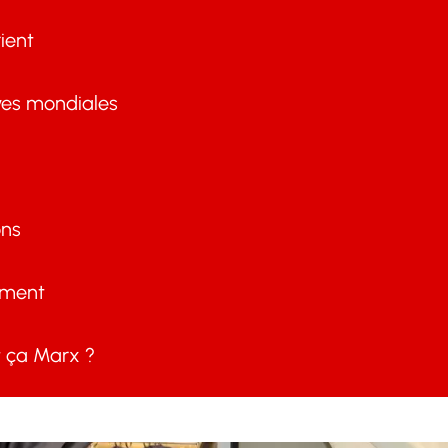
ient
ves mondiales
ons
ement
ça Marx ?