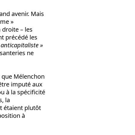
rand avenir. Mais
sme »
 droite – les
nt précédé les
 anticapitaliste »
isanteries ne
ors que Mélenchon
 être imputé aux
 à la spécificité
, la
 étaient plutôt
position à