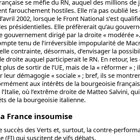
rançaise se méfie du RN, auquel des millions de 
tent farouchement hostiles. Elle n’a pas oublié le
avril 2002, lorsque le Front National s’est qualifi
es présidentielles. Elle préfèrerait qu’au gouv
 gouvernement dirigé par la droite « modérée ». 
compte tenu de l’irréversible impopularité de Macr
elle contrainte, désormais, d’envisager la possibil
droite auquel participerait le RN. En retour, les
lus de sortir de l’UE, mais de la « réformer » ; i
 leur démagogie « sociale » ; bref, ils se montre
mément aux intérêts de la bourgeoisie française
l’Italie, où l’extrême droite de Matteo Salvini, qui
ts de la bourgeoisie italienne.
 la France insoumise
le succès des Verts et, surtout, la contre-perform
 (FI) qui suscitent de vifs débats.