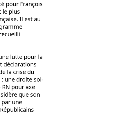
oté pour François
 le plus
çaise. Il est au
programme
ecueilli
une lutte pour la
t déclarations
e la crise du
: une droite soi-
e RN pour axe
onsidère que son
e par une
 Républicains