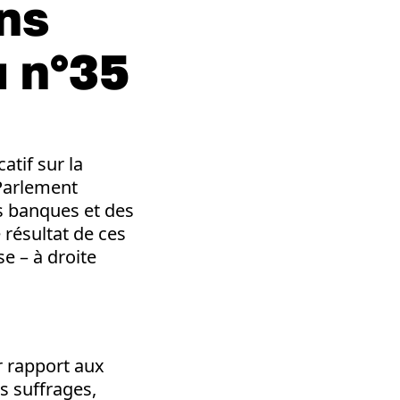
ons
u n°35
atif sur la
e Parlement
es banques et des
 résultat de ces
se – à droite
r rapport aux
es suffrages,