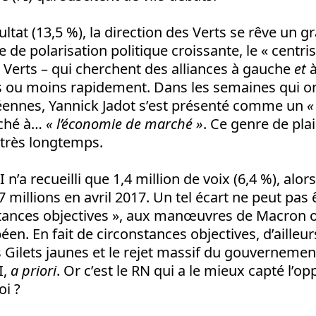
ltat (13,5 %), la direction des Verts se rêve un g
 de polarisation politique croissante, le « centri
s Verts – qui cherchent des alliances à gauche
et
à
us ou moins rapidement. Dans les semaines qui o
éennes, Yannick Jadot s’est présenté comme un
«
aché à…
« l’économie de marché »
. Ce genre de pla
n très longtemps.
I n’a recueilli que 1,4 million de voix (6,4 %), al
7 millions en avril 2017. Un tel écart ne peut pas
tances objectives », aux manœuvres de Macron ou
en. En fait de circonstances objectives, d’ailleurs
 Gilets jaunes et le rejet massif du gouvernement
I,
a priori
. Or c’est le RN qui a le mieux capté l’op
i ?