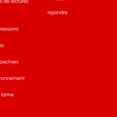
te de lectures
rejoindre
ressions
es
pectives
ironnement
latine