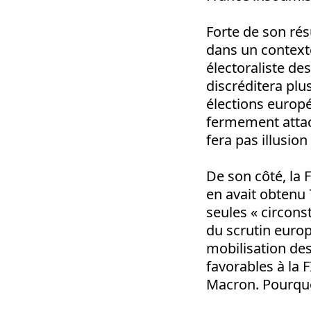
Forte de son résu
dans un contexte
électoraliste de
discréditera pl
élections europ
fermement att
fera pas illusio
De son côté, la F
en avait obtenu 
seules « circons
du scrutin europé
mobilisation des
favorables à la F
Macron. Pourquo