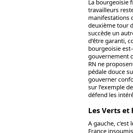
La bourgeoisie f
travailleurs res
manifestations d’
deuxième tour d
succède un autre
d’être garanti, 
bourgeoisie est-
gouvernement de 
RN ne proposent p
pédale douce sur
gouverner confor
sur l’exemple de 
défend les intérê
Les Verts et
A gauche, c’est 
France insoumise