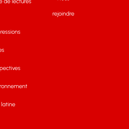
te de lectures
rejoindre
ressions
es
pectives
ironnement
latine