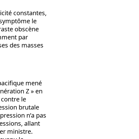
icité constantes,
le symptôme le
traste obscène
amment par
uses des masses
pacifique mené
énération Z » en
contre le
ession brutale
pression n’a pas
essions, allant
r ministre.