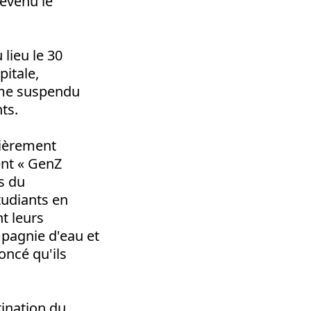
devenu le
lieu le 30
pitale,
omme suspendu
ts.
lièrement
ent « GenZ
s du
tudiants en
t leurs
ompagnie d'eau et
oncé qu'ils
ination du