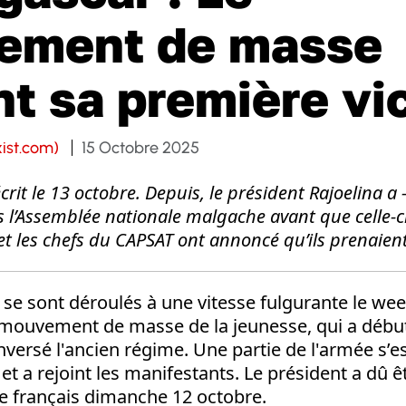
ement de masse
nt sa première vi
ist.com)
15 Octobre 2025
écrit le 13 octobre.
Depuis, le président Rajoelina a 
s l’Assemblée nationale malgache avant que celle-c
et
l
es chefs du
CAPSAT
ont
annoncé qu’
ils
prenaient
se sont déroulés à une vitesse fulgurante le wee
mouvement de masse de la jeunesse, qui a début
versé l'ancien régime. Une partie de l'armée s’es
 et a rejoint les manifestants. Le président a dû 
re français dimanche 12 octobre.