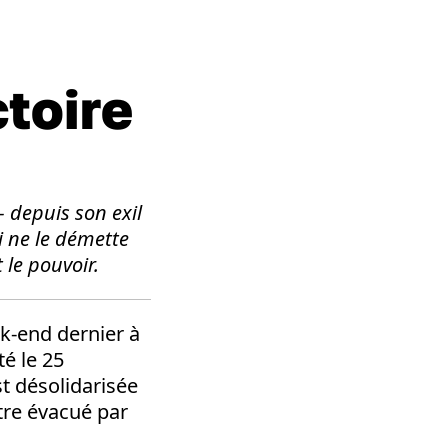
ctoire
– depuis son exil
i ne le démette
 le pouvoir.
k-end dernier à
é le 25
t désolidarisée
être évacué par