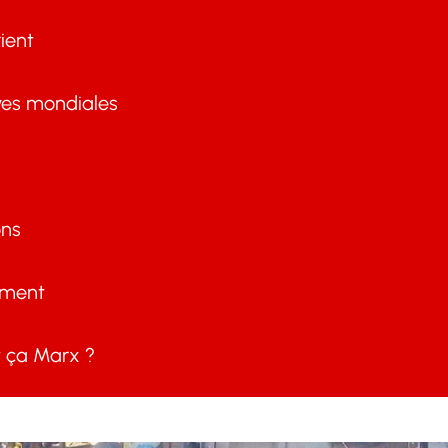
ient
ves mondiales
ons
ement
ça Marx ?