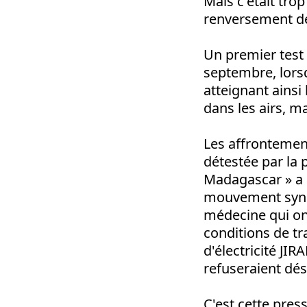
Mais c'était tro
renversement de
Un premier test 
septembre, lorsq
atteignant ainsi
dans les airs, m
Les affrontement
détestée par la 
Madagascar » a 
mouvement syndic
médecine qui on
conditions de tra
d'électricité JI
refuseraient dés
C'est cette pre