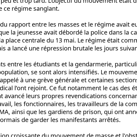
p peu et trop tard. L’objectif du mouvement était 
 ce régime sanglant.
du rapport entre les masses et le régime avait eu 
ue la jeunesse avait débordé la police dans la ca
 la place centrale du 13 mai. Le régime était c
ais a lancé une répression brutale les jours suivan
s entre les étudiants et la gendarmerie, particu
population, se sont alors intensifiés. Le mouvem
appelé à une grève générale et certaines section
al l’ont rejoint. Ce fut notamment le cas des é
t avancé leurs propres revendications concernan
vail, les fonctionnaires, les travailleurs de la c
RAMA, ainsi que les gardiens de prison, qui ont ann
ormais de garder les manifestants arrêtés.
ssion croissante du mouvement de masse et l'obst