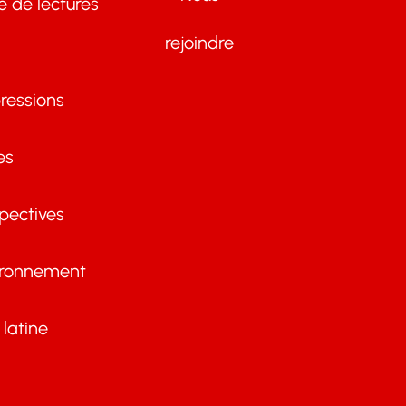
te de lectures
rejoindre
ressions
es
pectives
ironnement
latine