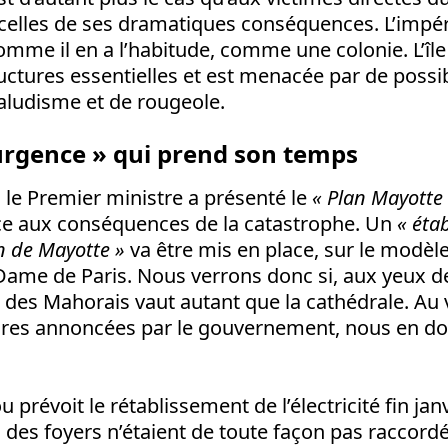
 celles de ses dramatiques conséquences. L’impér
omme il en a l’habitude, comme une colonie. L’île
ructures essentielles et est menacée par de poss
aludisme et de rougeole.
urgence » qui prend son temps
 le Premier ministre a présenté le
« Plan Mayotte
ace aux conséquences de la catastrophe. Un
« éta
n de Mayotte »
va être mis en place, sur le modèle
Dame de Paris. Nous verrons donc si, aux yeux de
ie des Mahorais vaut autant que la cathédrale. Au
res annoncées par le gouvernement, nous en d
 prévoit le rétablissement de l’électricité fin janv
 des foyers n’étaient de toute façon pas raccord