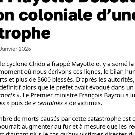
on coloniale d’un
trophe
 Janvier 2025
 le cyclone Chido a frappé Mayotte et y a semé la
moment où nous écrivons ces lignes, le bilan hum
rts et plus de 5600 blessés. D’après les autorités, 
définitif alors que le préfet avait évoqué dans u
 morts »
. Le Premier ministre François Bayrou a 
es »
puis de
« centaines »
de victimes.
ombre de morts causés par cette catastrophe est en
 pourrait augmenter au fur et à mesure que les r
st d’autant plus le cas qu’aux victimes directes d