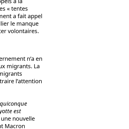
pels à la
des « tentes
ent a fait appel
llier le manque
ter volontaires.
uvernement n’a en
ux migrants. La
 migrants
raire l’attention
quiconque
yotte est
e une nouvelle
ent Macron