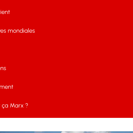
ient
ves mondiales
ons
ement
ça Marx ?