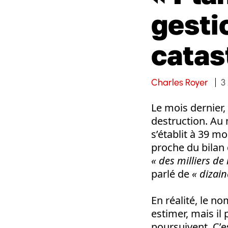
gesti
catas
Charles Royer
3
Le mois dernier,
destruction. Au 
s’établit à 39 mo
proche du bilan 
«
des milliers de
parlé de
« dizain
En réalité, le n
estimer, mais il
poursuivent. C’e