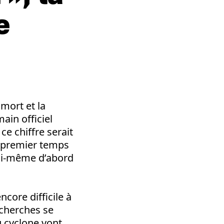
e
 mort et la
ain officiel
ce chiffre serait
n premier temps
lui-même d’abord
core difficile à
echerches se
u cyclone vont