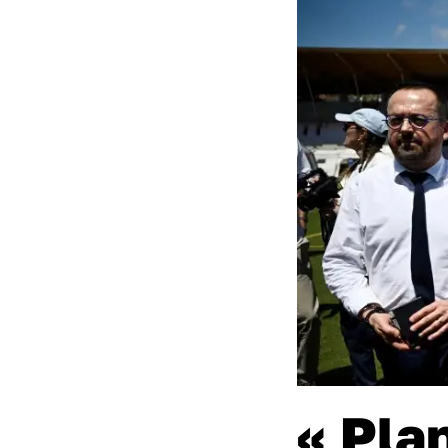
« Pla