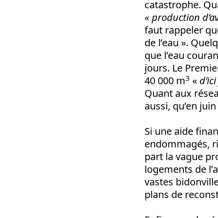
catastrophe. Qua
« production d’a
faut rappeler qu
de l’eau ». Quel
que l’eau coura
jours. Le Premie
3
40 000 m
«
d’ic
Quant aux résea
aussi, qu’en juin
Si une aide fina
endommagés, rie
part la vague pr
logements de l’a
vastes bidonvill
plans de recons