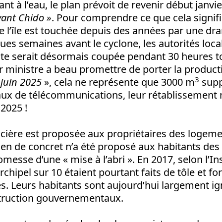
nt à l’eau, le plan prévoit de revenir début janvi
vant Chido »
. Pour comprendre ce que cela signifie
e l’île est touchée depuis des années par une dr
ques semaines avant le cyclone, les autorités loc
nte serait désormais coupée pendant 30 heures t
r ministre a beau promettre de porter la product
3
i juin 2025
», cela ne représente que 3000 m
supp
ux de télécommunications, leur rétablissement n’
 2025 !
ncière est proposée aux propriétaires des logem
n de concret n’a été proposé aux habitants des b
omesse d’une « mise à l’abri ». En 2017, selon l’In
rchipel sur 10 étaient pourtant faits de tôle et f
es. Leurs habitants sont aujourd’hui largement ig
truction gouvernementaux.