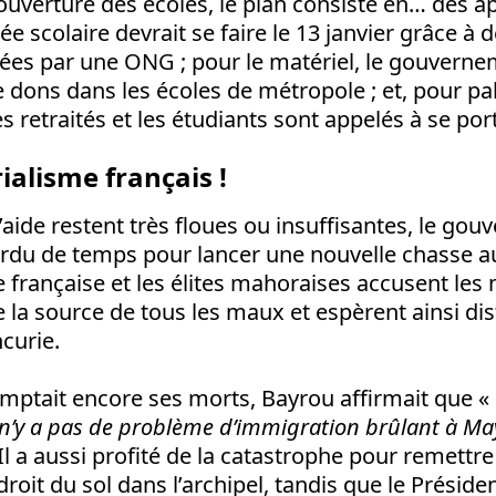
éouverture des écoles, le plan consiste en… des ap
rée scolaire devrait se faire le 13 janvier grâce à 
ées par une ONG ; pour le matériel, le gouvernem
e dons dans les écoles de métropole ; et, pour pa
s retraités et les étudiants sont appelés à se por
ialisme français !
’aide restent très floues ou insuffisantes, le go
rdu de temps pour lancer une nouvelle chasse a
e française et les élites mahoraises accusent les
 la source de tous les maux et espèrent ainsi dist
ncurie.
comptait encore ses morts, Bayrou affirmait que «
l n’y a pas de problème d’immigration brûlant à Ma
 Il a aussi profité de la catastrophe pour remettr
 droit du sol dans l’archipel, tandis que le Présid