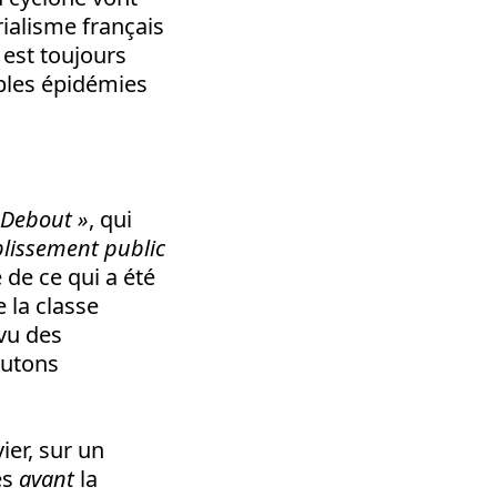
ialisme français
 est toujours
ibles épidémies
 Debout »
, qui
blissement public
 de ce qui a été
 la classe
 vu des
outons
ier, sur un
és
avant
la