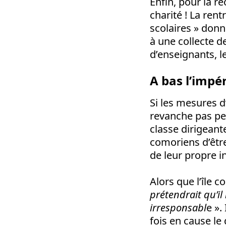
Enfin, pour la r
charité ! La rent
scolaires » donn
à une collecte d
d’enseignants, le
A bas l’impér
Si les mesures d
revanche pas pe
classe dirigeant
comoriens d’être
de leur propre i
Alors que l’île 
prétendrait qu’i
irresponsabl
e ».
fois en cause le