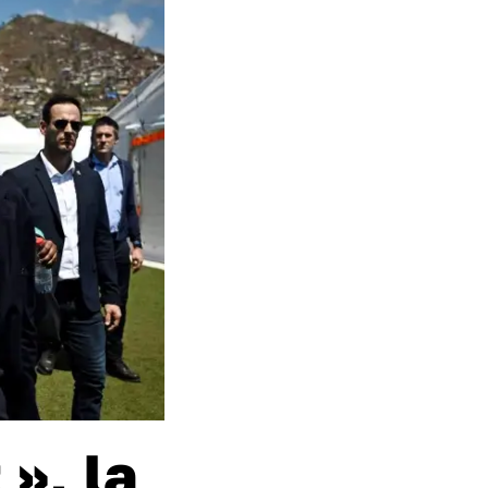
», la