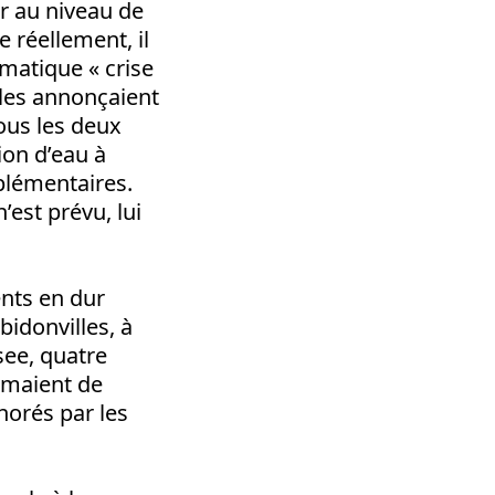
er au niveau de
 réellement, il
amatique « crise
ales annonçaient
ous les deux
ion d’eau à
lémentaires.
est prévu, lui
ents en dur
idonvilles, à
see, quatre
ormaient de
norés par les