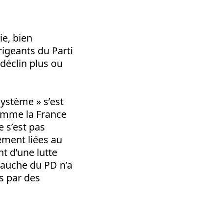
ie, bien
rigeants du Parti
déclin plus ou
système » s’est
omme la France
 s’est pas
uement liées au
t d’une lutte
 gauche du PD n’a
es par des