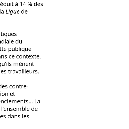
 Réduit à 14 % des
 la
Ligue
de
itiques
ndiale du
tte publique
ns ce contexte,
qu’ils mènent
es travailleurs.
des contre-
ion et
enciements... La
r l’ensemble de
nes dans les