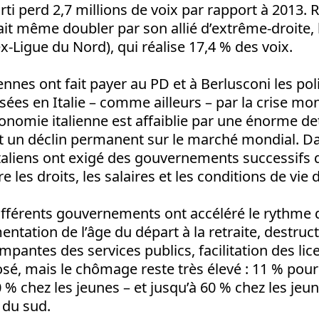
arti perd 2,7 millions de voix par rapport à 2013.
 fait même doubler par son allié d’extrême-droite,
ex-Ligue du Nord), qui réalise 17,4 % des voix.
ennes ont fait payer au PD et à Berlusconi les pol
sées en Italie – comme ailleurs – par la crise mo
conomie italienne est affaiblie par une énorme de
et un déclin permanent sur le marché mondial. Da
 italiens ont exigé des gouvernements successifs 
 les droits, les salaires et les conditions de vie d
différents gouvernements ont accéléré le rythme 
ntation de l’âge du départ à la retraite, destruct
ampantes des services publics, facilitation des lic
osé, mais le chômage reste très élevé : 11 % pou
0 % chez les jeunes – et jusqu’à 60 % chez les jeu
 du sud.