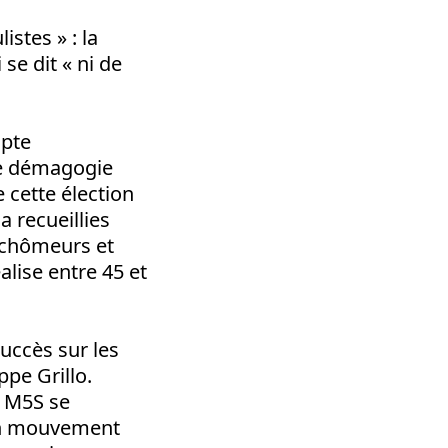
istes » : la
se dit « ni de
apte
ne démagogie
 cette élection
a recueillies
e chômeurs et
alise entre 45 et
uccès sur les
pe Grillo.
e M5S se
un mouvement