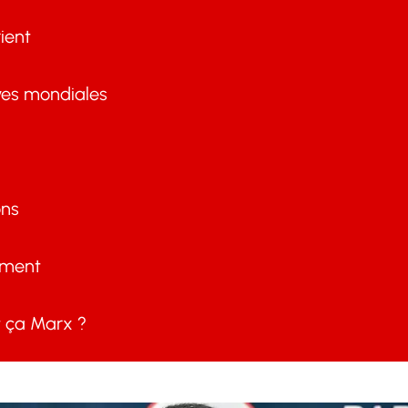
ient
ves mondiales
ons
ement
ça Marx ?