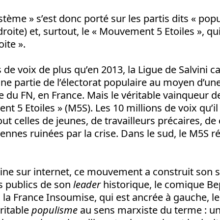
stème » s’est donc porté sur les partis dits « popul
oite) et, surtout, le « Mouvement 5 Etoiles », qui 
ite ».
 de voix de plus qu’en 2013, la Ligue de Salvini c
ne partie de l’électorat populaire au moyen d’u
e du FN, en France. Mais le véritable vainqueur de
t 5 Etoiles » (M5S). Les 10 millions de voix qu’il 
out celles de jeunes, de travailleurs précaires, d
nnes ruinées par la crise. Dans le sud, le M5S ré
gine sur internet, ce mouvement a construit son s
 publics de son
leader
historique, le comique Bep
la France Insoumise, qui est ancrée à gauche, l
ritable
populisme
au sens marxiste du terme : 