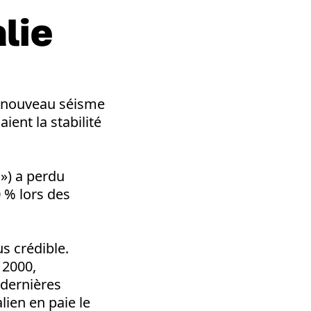
lie
n nouveau séisme
ient la stabilité
») a perdu
0 % lors des
us crédible.
 2000,
 dernières
lien en paie le