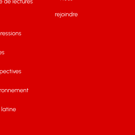
te de lectures
rejoindre
ressions
es
pectives
ironnement
latine