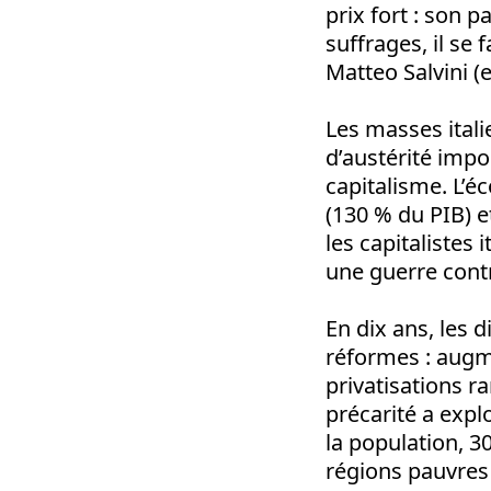
prix fort : son p
suffrages, il se
Matteo Salvini (
Les masses itali
d’austérité impo
capitalisme. L’é
(130 % du PIB) 
les capitalistes
une guerre contre
En dix ans, les 
réformes : augme
privatisations r
précarité a expl
la population, 3
régions pauvres