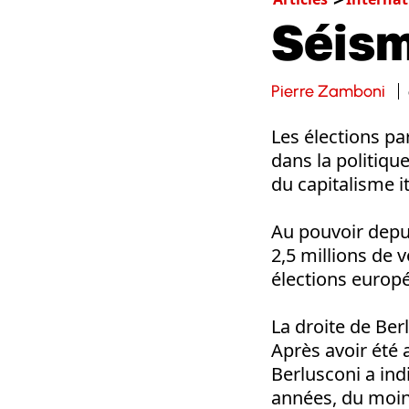
Séism
Pierre Zamboni
Les élections p
dans la politique
du capitalisme i
Au pouvoir depui
2,5 millions de 
élections europ
La droite de Ber
Après avoir été 
Berlusconi a in
années, du moins 