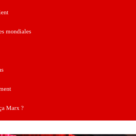
ent
es mondiales
ns
ment
a Marx ?