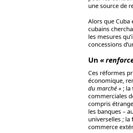
une source de re
Alors que Cuba e
cubains cherchai
les mesures qu’i
concessions d’u
Un
« renforc
Ces réformes pré
économique, rem
du marché »
; l
commerciales don
compris étranger
les banques – au
universelles ; la
commerce extéri