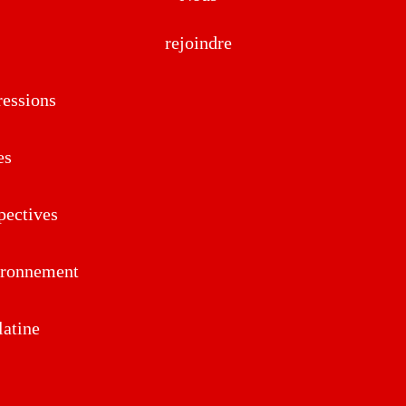
rejoindre
essions
es
pectives
ironnement
atine