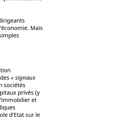
dirigeants
 l’économie. Mais
 simples
ation
 des
« signaux
n sociétés
itaux privés (y
l’immobilier et
bliques
ole d’Etat sur le