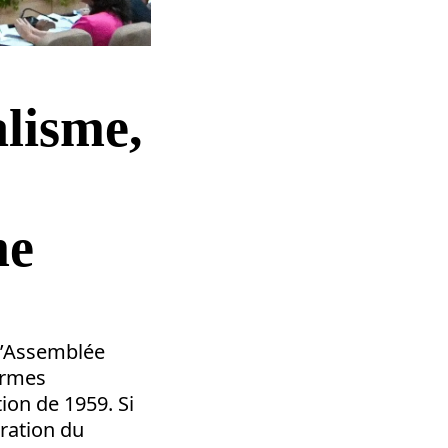
alisme,
me
l’Assemblée
ormes
on de 1959. Si
uration du