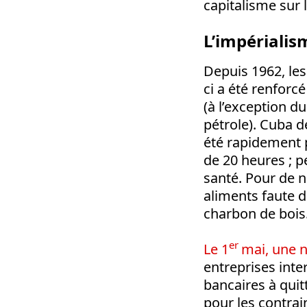
capitalisme sur l’
L’impérialis
Depuis 1962, le
ci a été renforc
(à l’exception d
pétrole). Cuba d
été rapidement p
de 20 heures ; p
santé. Pour de n
aliments faute d
charbon de bois
er
Le 1
mai, une n
entreprises inter
bancaires à qui
pour les contrai