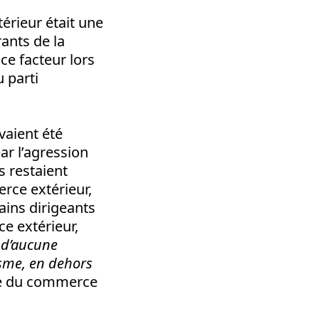
érieur était une
rants de la
ce facteur lors
 parti
vaient été
r l’agression
s restaient
rce extérieur,
ains dirigeants
e extérieur,
n d’aucune
isme, en dehors
e du commerce