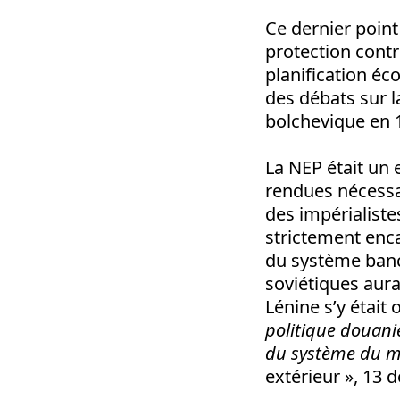
Ce dernier point
protection contr
planification éc
des débats sur l
bolchevique en 
La NEP était un 
rendues nécessa
des impérialiste
strictement enc
du système banca
soviétiques aur
Lénine s’y était
politique douani
du système du m
extérieur », 13