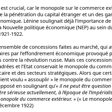
 est crucial, car le monopole sur le commerce ext
e la pénétration du capital étranger et un des ga
onomique. Lénine soulignait déjà l’importance de 
a Nouvelle politique économique (NEP) au sein du
1921-1922.
ensemble de concessions faites au marché, qui a
ires par l’effondrement économique provoqué pa
s contre la révolution russe. Mais ces concession
adrées et l’Etat conservait le monopole du comme
ire et des secteurs stratégiques. Alors que cert
aient voulu « assouplir » le monopole du commerc
 opposé en soulignant qu’
«
il ne peut être questio
ère sérieuse actuellement, à l’époque de l’impérial
onopole du commerce extérieur. »
(« Le monopol
 décembre 1922)