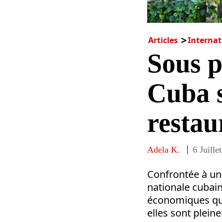
Articles
Internat
Sous p
Cuba s
restau
Adela K.
6 Juille
Confrontée à un
nationale cubain
économiques qui
elles sont plein