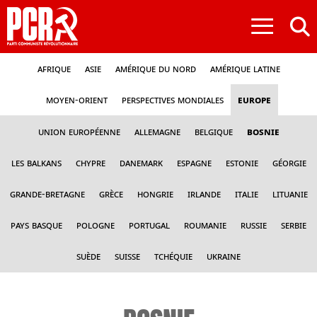
≡
Afrique
Asie
Amérique du nord
Amérique latine
Moyen-Orient
Perspectives mondiales
Europe
Union Européenne
Allemagne
Belgique
Bosnie
Les Balkans
Chypre
Danemark
Espagne
Estonie
Géorgie
Grande-Bretagne
Grèce
Hongrie
Irlande
Italie
Lituanie
Pays Basque
Pologne
Portugal
Roumanie
Russie
Serbie
Suède
Suisse
Tchéquie
Ukraine