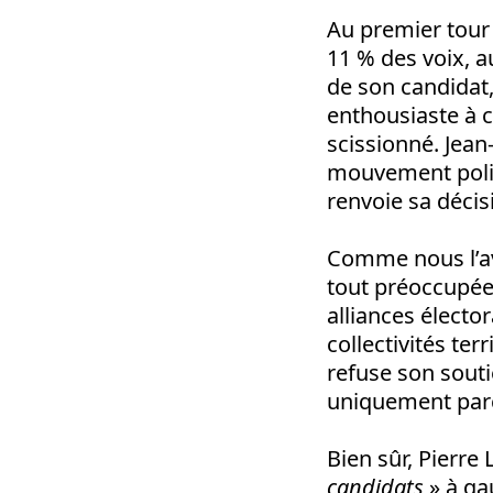
Au premier tour 
11 % des voix, 
de son candidat
enthousiaste à c
scissionné. Jea
mouvement polit
renvoie sa déci
Comme nous l’avo
tout préoccupée 
alliances électo
collectivités ter
refuse son souti
uniquement parc
Bien sûr, Pierre L
candidats
» à ga