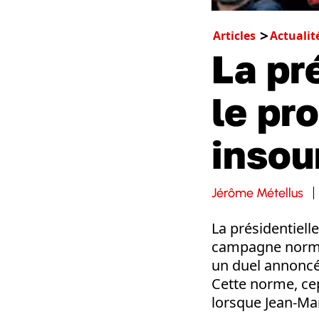
Articles
Actualit
La pr
le pr
insou
Jérôme Métellus
La présidentiell
campagne normal
un duel annoncé 
Cette norme, ce
lorsque Jean-Mar