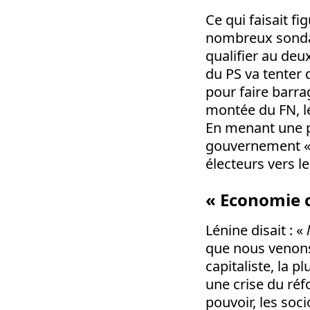
Ce qui faisait f
nombreux sondag
qualifier au deu
du PS va tenter 
pour faire barra
montée du FN, le
En menant une p
gouvernement « 
électeurs vers le
« Economie 
Lénine disait : «
l
que nous venons
capitaliste, la p
une crise du réf
pouvoir, les soc