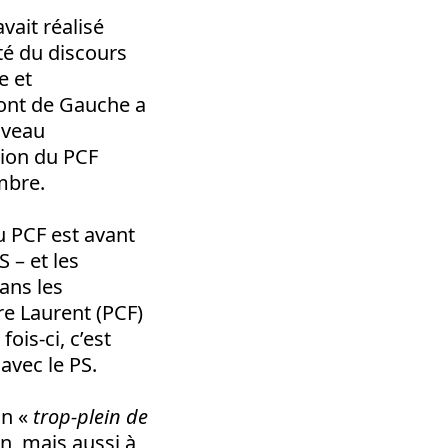
vait réalisé
té du discours
e et
ront de Gauche a
uveau
tion du PCF
mbre.
du PCF est avant
 – et les
ans les
rre Laurent (PCF)
ois-ci, c’est
vec le PS.
un «
trop-plein de
n, mais aussi à