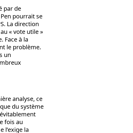
é par de
Pen pourrait se
S. La direction
au « vote utile »
. Face à la
ont le problème.
s un
nombreux
nière analyse, ce
nique du système
inévitablement
e fois au
 l’exige la