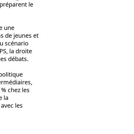
 préparent le
ue une
ns de jeunes et
au scénario
S, la droite
les débats.
politique
ermédiaires,
0 % chez les
e la
 avec les