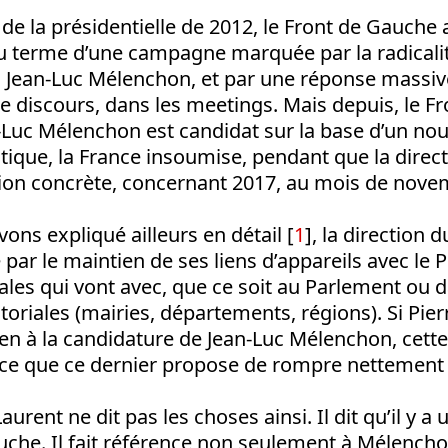
de la présidentielle de 2012, le Front de Gauche a
au terme d’une campagne marquée par la radicali
, Jean-Luc Mélenchon, et par une réponse massiv
e discours, dans les meetings. Mais depuis, le F
n-Luc Mélenchon est candidat sur la base d’un no
ique, la France insoumise, pendant que la direc
sion concrète, concernant 2017, au mois de nove
ns expliqué ailleurs en détail [
1
], la direction 
par le maintien de ses liens d’appareils avec le PS
rales qui vont avec, que ce soit au Parlement ou d
ritoriales (mairies, départements, régions). Si Pie
en à la candidature de Jean-Luc Mélenchon, cette f
e que ce dernier propose de rompre nettement a
aurent ne dit pas les choses ainsi. Il dit qu’il y a 
uche. Il fait référence non seulement à Mélencho