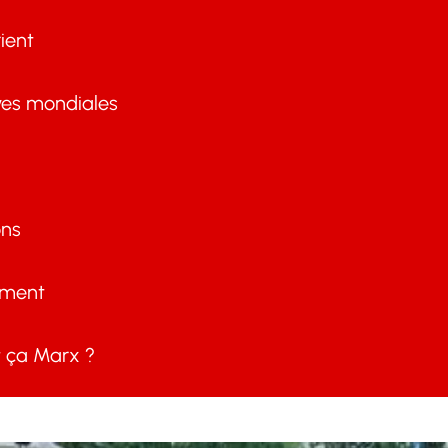
ient
ves mondiales
ons
ement
ça Marx ?