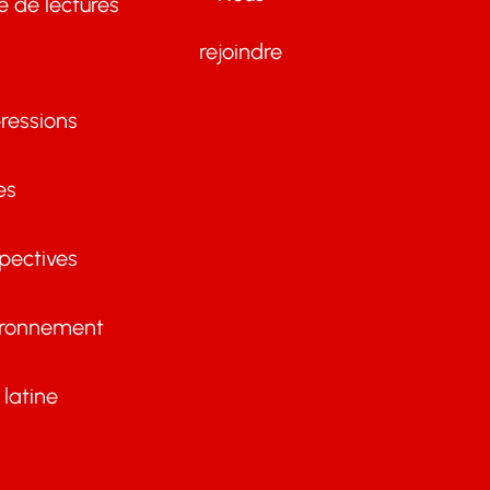
te de lectures
rejoindre
ressions
es
pectives
ironnement
latine