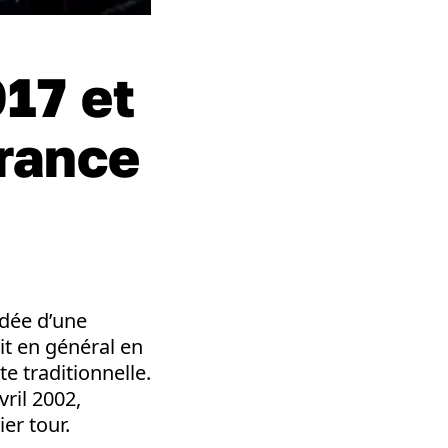
017 et
France
édée d’une
it en général en
e traditionnelle.
ril 2002,
er tour.