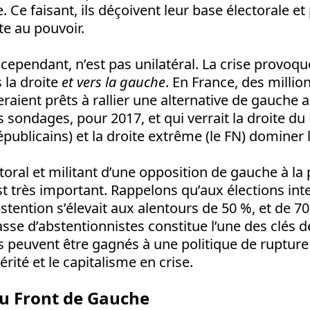
. Ce faisant, ils déçoivent leur base électorale et
te au pouvoir.
ependant, n’est pas unilatéral. La crise provoq
s la droite
et
vers la gauche
. En France, des millio
seraient prêts à rallier une alternative de gauche 
 sondages, pour 2017, et qui verrait la droite du P
épublicains) et la droite extrême (le FN) dominer 
toral et militant d’une opposition de gauche à la 
st très important. Rappelons qu’aux élections int
bstention s’élevait aux alentours de 50 %, et de 7
sse d’abstentionnistes constitue l’une des clés d
Ils peuvent être gagnés à une politique de rupture
érité et le capitalisme en crise.
du Front de Gauche