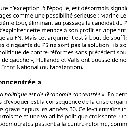
igure d’exception, à l’époque, est désormais signal
es comme une possibilité sérieuse : Marine Le 
xième tour, éliminant au passage le candidat du P
d’exploiter cette menace à son profit en appelant 
ge au FN. Mais cet argument est à bout de souffle
s dirigeants du PS ne sont pas la solution ; ils s
olitique de contre-réformes sans précédent sou
de gauche », Hollande et Valls ont poussé de 
 Front National (ou l’abstention).
concentrée »
a politique est de l’économie concentrée
». En der
 d’évoquer est la conséquence de la crise orga
lus grave depuis les années 30. Celle-ci entraîne 
ormisme et une volatilité politique croissante. Un
iodémocrates passent à la contre-réforme, comme