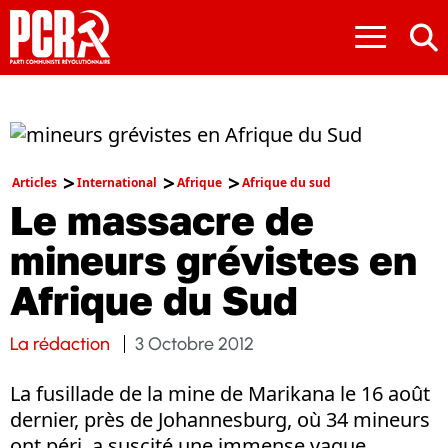
≡
Articles
International
Afrique
Afrique du sud
Le massacre de
mineurs grévistes en
Afrique du Sud
La rédaction
3 Octobre 2012
La fusillade de la mine de Marikana le 16 août
dernier, près de Johannesburg, où 34 mineurs
ont péri, a suscité une immense vague