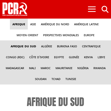
≡
Afrique
Asie
Amérique du nord
Amérique latine
Moyen-Orient
Perspectives mondiales
Europe
Afrique du sud
Algérie
Burkina Faso
Centrafique
Congo (RDC)
Côte d'Ivoire
Egypte
Guinée
Kenya
Libye
Madagascar
Mali
Maroc
Mauritanie
Nigéria
Rwanda
Soudan
Tchad
Tunisie
AFRIQUE DU SUD