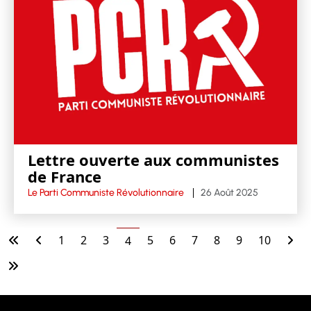
Lettre ouverte aux communistes
de France
Le Parti Communiste Révolutionnaire
26 Août 2025
1
2
3
5
6
7
8
9
10
4