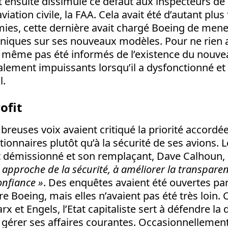
it ensuite dissimulé ce défaut aux inspecteurs de
viation civile, la FAA. Cela avait été d’autant plus
mies, cette dernière avait chargé Boeing de mene
niques sur ses nouveaux modèles. Pour ne rien a
t même pas été informés de l’existence du nouveau 
alement impuissants lorsqu’il a dysfonctionné et 
l.
ofit
reuses voix avaient critiqué la priorité accordé
ctionnaires plutôt qu’à la sécurité de ses avions. 
it démissionné et son remplaçant, Dave Calhoun, 
 approche de la sécurité, à améliorer la transparen
onfiance »
. Des enquêtes avaient été ouvertes par 
e Boeing, mais elles n’avaient pas été très loin
rx et Engels, l’Etat capitaliste sert à défendre la
 gérer ses affaires courantes. Occasionnellement,