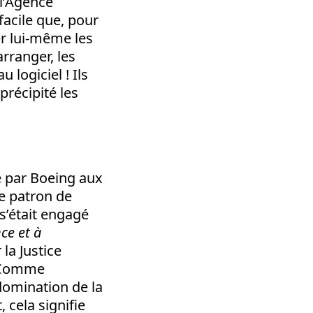
 l’Agence
 facile que, pour
r lui-même les
rranger, les
logiciel ! Ils
précipité les
e par Boeing aux
Le patron de
s’était engagé
ce et à
la Justice
. Comme
 domination de la
 cela signifie