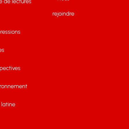
te de lectures
rejoindre
ressions
es
pectives
ironnement
latine