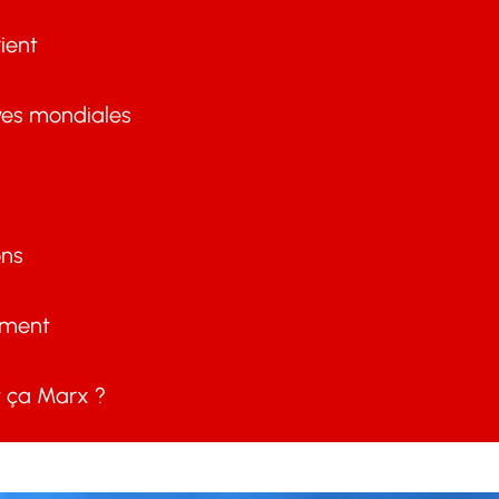
ient
ves mondiales
ons
ement
ça Marx ?