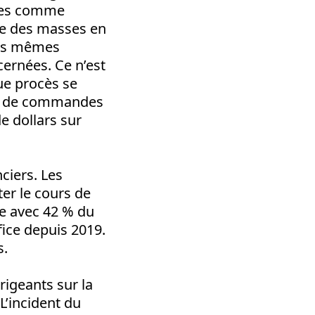
ises comme
re des masses en
 ces mêmes
cernées. Ce n’est
ue procès se
es de commandes
e dollars sur
ciers. Les
er le cours de
te avec 42 % du
fice depuis 2019.
s.
rigeants sur la
L’incident du