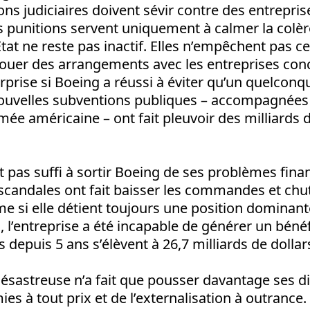
ions judiciaires doivent sévir contre des entrepr
s punitions servent uniquement à calmer la colè
tat ne reste pas inactif. Elles n’empêchent pas
nouer des arrangements avec les entreprises con
prise si Boeing a réussi à éviter qu’un quelconq
 nouvelles subventions publiques – accompagné
mée américaine – ont fait pleuvoir des milliards d
t pas suffi à sortir Boeing de ses problèmes finan
 scandales ont fait baisser les commandes et chut
e si elle détient toujours une position dominan
l’entreprise a été incapable de générer un béné
 depuis 5 ans s’élèvent à 26,7 milliards de dollar
désastreuse n’a fait que pousser davantage ses di
es à tout prix et de l’externalisation à outrance. 