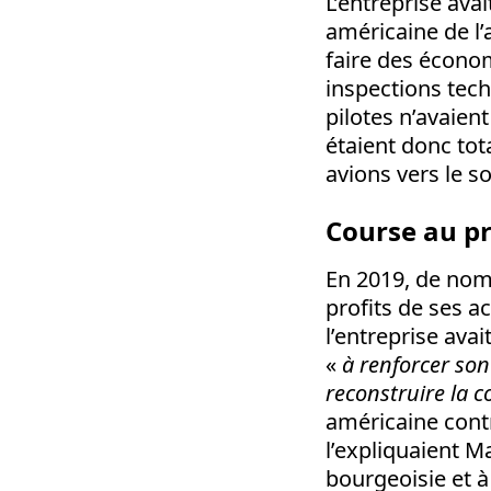
L’entreprise ava
américaine de l’a
faire des écono
inspections tech
pilotes n’avaien
étaient donc tot
avions vers le so
Course au pr
En 2019, de nomb
profits de ses a
l’entreprise ava
«
à renforcer son
reconstruire la c
américaine contr
l’expliquaient Ma
bourgeoisie et à