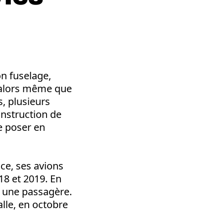
on fuselage,
 alors même que
, plusieurs
onstruction de
e poser en
nce, ses avions
18 et 2019. En
t une passagère.
lle, en octobre