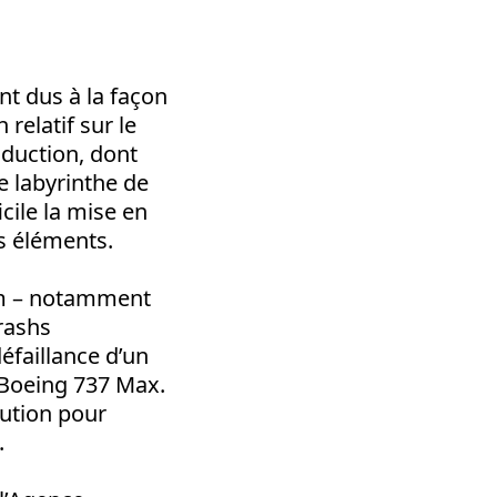
nt dus à la façon
relatif sur le
oduction, dont
e labyrinthe de
icile la mise en
ts éléments.
mum – notamment
rashs
éfaillance d’un
u Boeing 737 Max.
lution pour
.