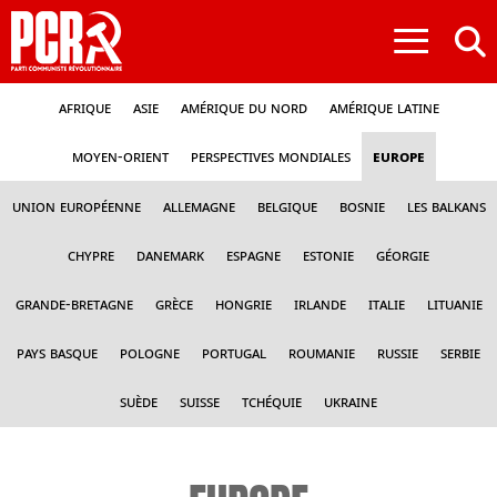
≡
Afrique
Asie
Amérique du nord
Amérique latine
Moyen-Orient
Perspectives mondiales
Europe
Union Européenne
Allemagne
Belgique
Bosnie
Les Balkans
Chypre
Danemark
Espagne
Estonie
Géorgie
Grande-Bretagne
Grèce
Hongrie
Irlande
Italie
Lituanie
Pays Basque
Pologne
Portugal
Roumanie
Russie
Serbie
Suède
Suisse
Tchéquie
Ukraine