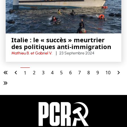
Italie : le « succès » meurtrier
des politiques anti-immigration
Mathieu B. et Gabriel V.
23 Septembre 2024
2
3
4
5
6
7
8
9
10
1