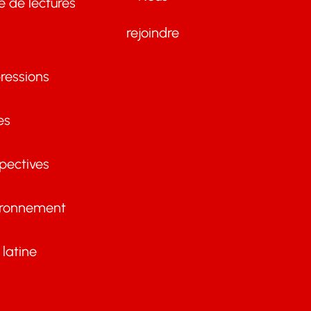
te de lectures
rejoindre
ressions
es
pectives
ironnement
latine