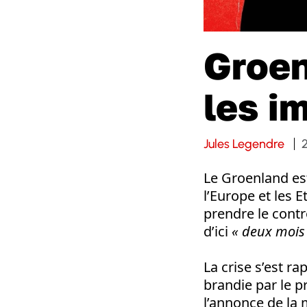
Groen
les i
Jules Legendre
Le Groenland est
l’Europe et les 
prendre le cont
d’ici
« deux mois
La crise s’est r
brandie par le p
l’annonce de la 