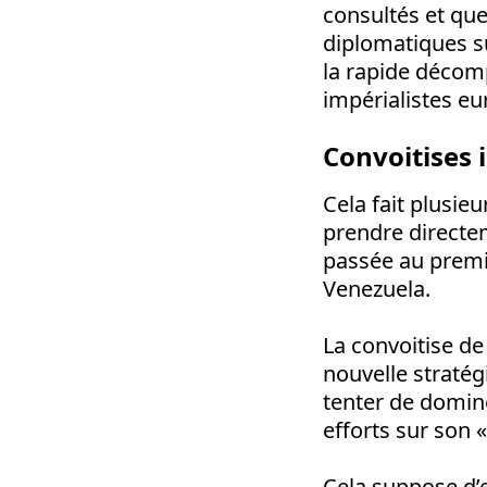
consultés et que
diplomatiques su
la rapide décomp
impérialistes e
Convoitises 
Cela fait plusie
prendre directem
passée au premi
Venezuela.
La convoitise de
nouvelle stratég
tenter de domin
efforts sur son «
Cela suppose d’e