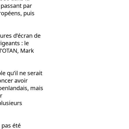
n passant par
ropéens, puis
tures d’écran de
geants : le
 l’OTAN, Mark
 qu’il ne serait
oncer avoir
oenlandais, mais
r
plusieurs
 pas été