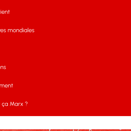
ient
ves mondiales
ons
ement
ça Marx ?