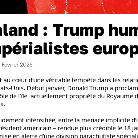
land : Trump hum
mpérialistes euro
2 Février 2026
 au cœur d’une véritable tempête dans les relati
Etats-Unis. Début janvier, Donald Trump a procla
rôle de l’île, actuellement propriété du Royaume
 »
.
apidement intensifiée, entre la menace implicite d
résident américain – rendue plus crédible le 18 ja
mise en alerte d’une division parachutiste spécial