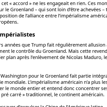
 cet « accord » ne les engageait en rien. Ces mo
r le Groenland – qui sont loin d’être achevées –
osition de l’alliance entre l’impérialisme américa
uropéens.
impérialistes
urs années que Trump fait régulièrement allusion 
ent le contrôle du Groenland. Mais cette revend
er plan après l’enlèvement de Nicolas Maduro, l
 Washington pour le Groenland fait partie intégr
ie mondiale. L’impérialisme américain n’a plus l
er le monde entier et entend donc concentrer ses
 pré carré » traditionnel, le continent américain.
ssayer d’expulser la Chine de l’Amérique latine – 