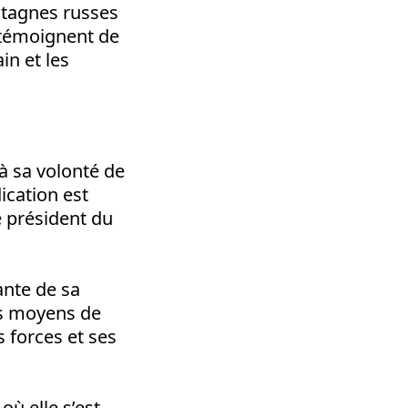
ntagnes russes
 témoignent de
in et les
à sa volonté de
ication est
e président du
ante de sa
es moyens de
 forces et ses
où elle s’est