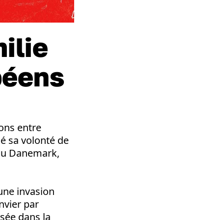
ilie
péens
ons entre
mé sa volonté de
 du Danemark,
’une invasion
nvier par
isée dans la