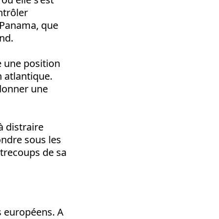
trôler
e Panama, que
nd.
e une position
n atlantique.
 donner une
 distraire
ondre sous les
ntrecoups de sa
s européens. A