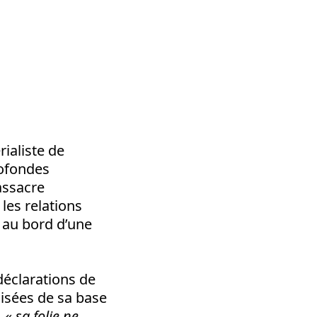
ialiste de
rofondes
assacre
les relations
 au bord d’une
 déclarations de
alisées de sa base
,
« sa folie ne