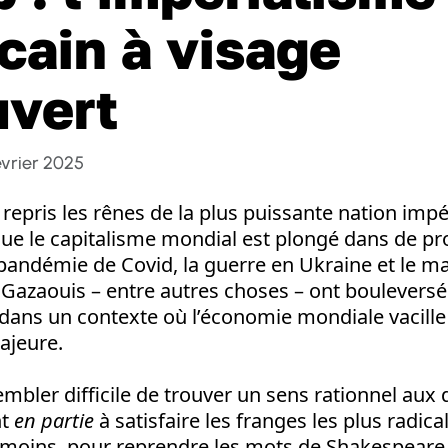
cain à visage
vert
évrier 2025
epris les rênes de la plus puissante nation impér
s que le capitalisme mondial est plongé dans de p
 pandémie de Covid, la guerre en Ukraine et le m
Gazaouis – entre autres choses – ont bouleversé 
 dans un contexte où l’économie mondiale vacille
ajeure.
sembler difficile de trouver un sens rationnel aux
nt
en partie
à satisfaire les franges les plus radic
nmoins, pour reprendre les mots de Shakespeare