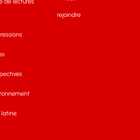
te de lectures
rejoindre
ressions
es
pectives
ironnement
latine