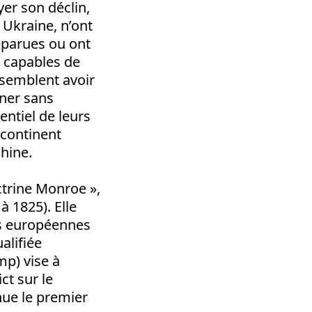
yer son déclin,
Ukraine, n’ont
apparues ou ont
s capables de
 semblent avoir
gner sans
entiel de leurs
 continent
Chine.
ctrine Monroe »,
 1825). Elle
es européennes
alifiée
p) vise à
ct sur le
enue le premier