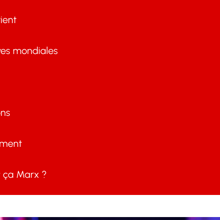
ient
ves mondiales
ons
ement
ça Marx ?