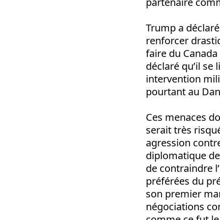
partenaire comm
Trump a déclaré 
renforcer drasti
faire du Canada
déclaré qu’il se
intervention mi
pourtant au Da
Ces menaces doiv
serait très risqu
agression contre 
diplomatique de
de contraindre l
préférées du pré
son premier man
négociations co
comme ce fut le 