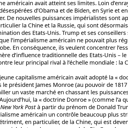
e américain avait atteint ses limites. Loin d’enra
ésespérées d’Obama et de Biden, en Syrie et en 
érer. De nouvelles puissances impérialistes sont 
ticulier la Chine et la Russie, qui sont désormai
ination des Etats-Unis. Trump et ses conseillers
t que l’impérialisme américain ne pouvait plus ré
lobe. En conséquence, ils veulent concentrer l’ess
hère d’influence traditionnelle des Etats-Unis – le
ntre leur principal rival à l’échelle mondiale : la 
 jeune capitalisme américain avait adopté la « do
le président James Monroe (au pouvoir de 1817 à
tailler un vaste marché en chassant les puissanc
ujourd’hui, la « doctrine Donroe » (comme l’a qu
e
New York Post
à partir du prénom de Donald Trum
ialisme américain un contrôle beaucoup plus stri
étriment, en particulier, de la Chine, qui est dev