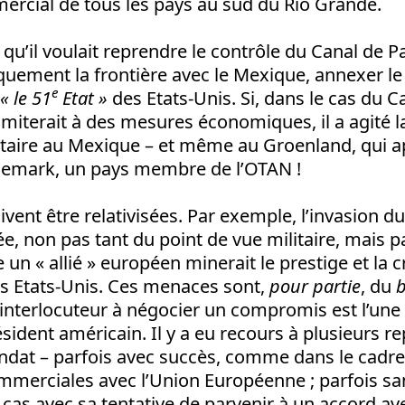
ercial de tous les pays au sud du Rio Grande.
qu’il voulait reprendre le contrôle du Canal de 
quement la frontière avec le Mexique, annexer l
e
« le 51
Etat »
des Etats-Unis. Si, dans le cas du Ca
 limiterait à des mesures économiques, il a agité
litaire au Mexique – et même au Groenland, qui a
nemark, un pays membre de l’OTAN !
ent être relativisées. Par exemple, l’invasion 
ée, non pas tant du point de vue militaire, mais p
un « allié » européen minerait le prestige et la cr
s Etats-Unis. Ces menaces sont,
pour partie
, du
b
’interlocuteur à négocier un compromis est l’une
sident américain. Il y a eu recours à plusieurs re
dat – parfois avec succès, comme dans le cadre
mmerciales avec l’Union Européenne ; parfois sa
cas avec sa tentative de parvenir à un accord av