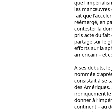
que l’impérialism
les manœuvres d
fait que l’accél
réémergé, en par
contester la dom
pris acte du fai
partage sur le g
efforts sur la sp
américain – et co
A ses débuts, le
nommée d’après 
consistait à se 
des Amériques. A
ironiquement l
donner à l’impér
continent – au d