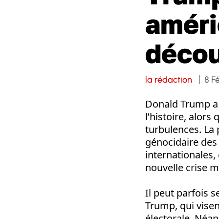
améri
décou
la rédaction
8 F
Donald Trump a r
l’histoire, alor
turbulences. La
génocidaire des 
internationales,
nouvelle crise m
Il peut parfois 
Trump, qui vise
électorale. Néa