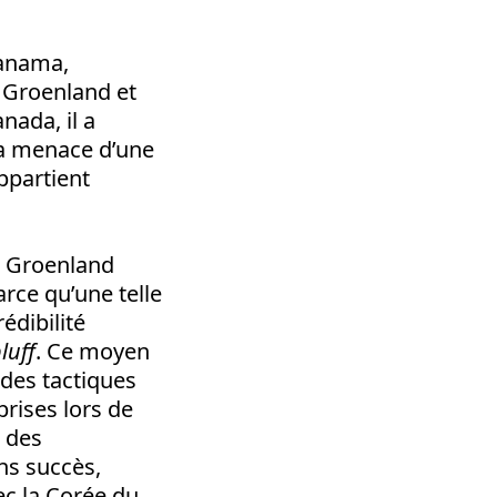
Panama,
e Groenland et
nada, il a
 la menace d’une
ppartient
du Groenland
arce qu’une telle
édibilité
luff
. Ce moyen
 des tactiques
prises lors de
 des
ns succès,
ec la Corée du