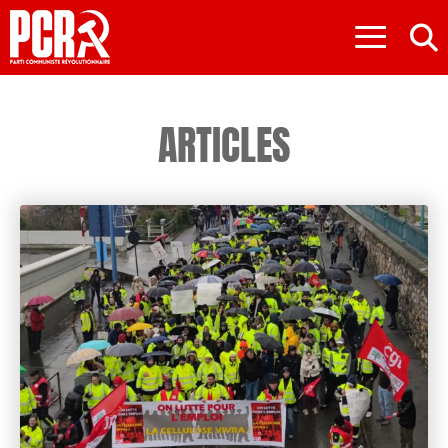
≡
ARTICLES