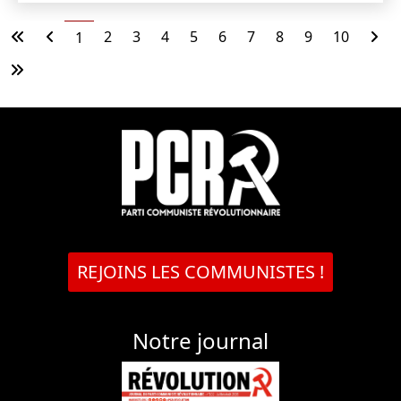
2
3
4
5
6
7
8
9
10
1
REJOINS LES COMMUNISTES !
Notre journal