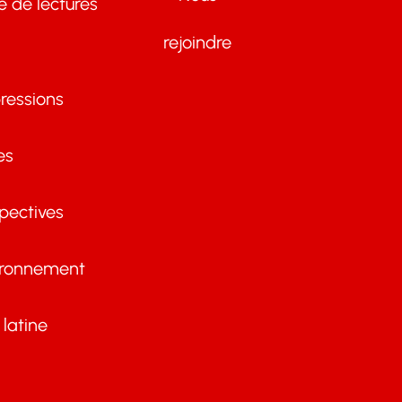
te de lectures
rejoindre
ressions
es
pectives
ironnement
latine