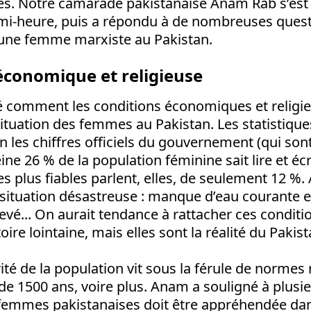
s. Notre camarade pakistanaise Anam Rab s’est
i-heure, puis a répondu à de nombreuses quest
une femme marxiste au Pakistan.
économique et religieuse
 comment les conditions économiques et religi
ituation des femmes au Pakistan. Les statistique
n les chiffres officiels du gouvernement (qui son
ine 26 % de la population féminine sait lire et éc
s plus fiables parlent, elles, de seulement 12 %
 situation désastreuse : manque d’eau courante et 
vé... On aurait tendance à rattacher ces conditio
toire lointaine, mais elles sont la réalité du Pakis
té de la population vit sous la férule de normes 
 de 1500 ans, voire plus. Anam a souligné à plusi
s femmes pakistanaises doit être appréhendée dan