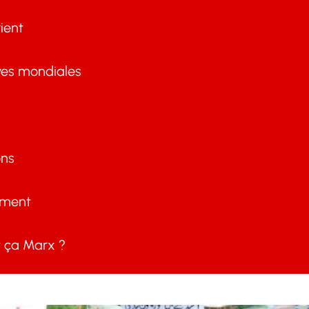
ient
ves mondiales
ons
ement
ça Marx ?