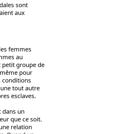
odales sont
taient aux
e des femmes
emmes au
t petit groupe de
le même pour
 conditions
 une tout autre
pres esclaves.
t dans un
eur que ce soit.
une relation