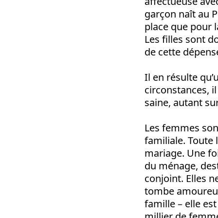
affectueuse avec
garçon naît au Pa
place que pour l
Les filles sont 
de cette dépense
Il en résulte qu
circonstances, i
saine, autant su
Les femmes sont
familiale. Toute 
mariage. Une fo
du ménage, desti
conjoint. Elles 
tombe amoureuse
famille – elle e
millier de femme