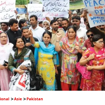
ional
Asie
Pakistan