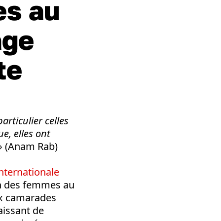
es au
age
te
rticulier celles
e, elles ont
 »
(Anam Rab)
nternationale
ion des femmes au
ux camarades
aissant de