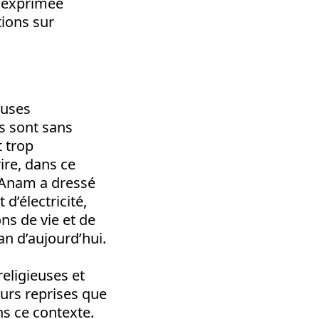
 exprimée
ions sur
euses
s sont sans
t trop
rire, dans ce
. Anam a dressé
d’électricité,
ns de vie et de
tan d’aujourd’hui.
religieuses et
eurs reprises que
s ce contexte.