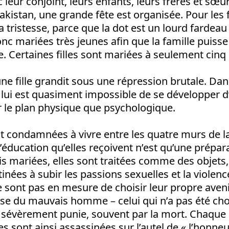
 leur conjoint, leurs enfants, leurs frères et sœ
kistan, une grande fête est organisée. Pour les fil
a tristesse, parce que la dot est un lourd fardeau 
donc mariées très jeunes afin que la famille puiss
. Certaines filles sont mariées à seulement cinq o
’une fille grandit sous une répression brutale. Da
l lui est quasiment impossible de se développer 
r le plan physique que psychologique.
 condamnées à vivre entre les quatre murs de l
l’éducation qu’elles reçoivent n’est qu’une prépar
is mariées, elles sont traitées comme des objets
nées à subir les passions sexuelles et la violenc
ne sont pas en mesure de choisir leur propre aven
 du mauvais homme – celui qui n’a pas été choi
st sévèrement punie, souvent par la mort. Chaque
s sont ainsi assassinées sur l’autel de « l’honne