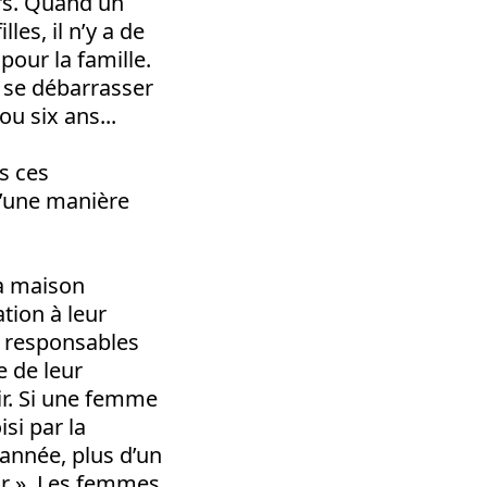
urs. Quand un
les, il n’y a de
pour la famille.
e se débarrasser
u six ans...
ns ces
d’une manière
a maison
ation à leur
, responsables
e de leur
ir. Si une femme
si par la
 année, plus d’un
ur ». Les femmes